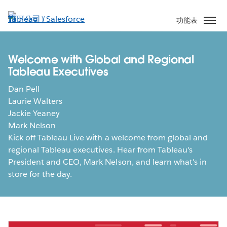
跳
至
功能表
主
內
容
Welcome with Global and Regional
Tableau Executives
Dan Pell
Laurie Walters
Jackie Yeaney
Mark Nelson
Kick off Tableau Live with a welcome from global and
regional Tableau executives. Hear from Tableau's
President and CEO, Mark Nelson, and learn what's in
store for the day.