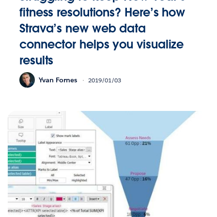
fitness resolutions? Here’s how
Strava’s new web data
connector helps you visualize
results
Yvan Fornes
2019/01/03