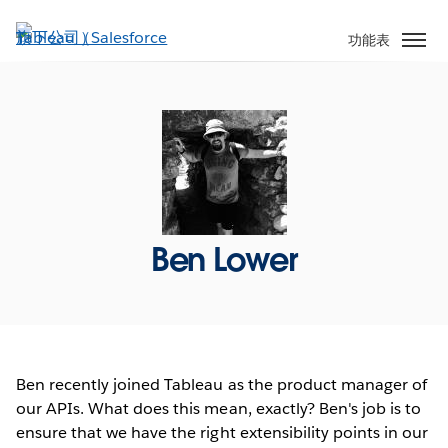
跳
至
功能表
主
內
容
Ben Lower
Ben recently joined Tableau as the product manager of
our APIs. What does this mean, exactly? Ben's job is to
ensure that we have the right extensibility points in our