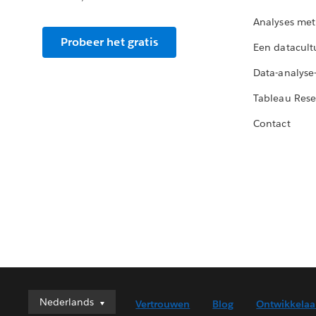
Analyses met
Probeer het gratis
Een datacult
Data-analyse
Tableau Rese
Contact
Nederlands
Nederlands
Vertrouwen
Blog
Ontwikkelaa