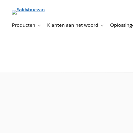
Verder
naar
hoofdinhoud
Producten
Klanten aan het woord
Oplossing
Toggle sub-navigation for Producten
Toggle sub-naviga