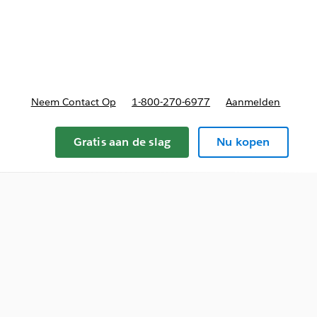
nnen
b-navigation for Plannen en prijzen
Neem Contact Op
1-800-270-6977
Aanmelden
Gratis aan de slag
Nu kopen