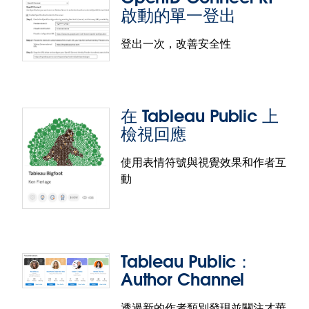
啟動的單一登出
登出一次，改善安全性
Tableau Server 上的 SCIM 支援
先前已在 Tableau Cloud 上發佈，現在您可以使用身
在 Tableau Public 上
分識別提供者 (IdP) 做為資料來源，將使用者和群組佈
檢視回應
建到 Tableau Server。透過使用 SCIM，您可以避免手
動管理多個應用程式的使用者和群組，藉此提高效率
使用表情符號與視覺效果和作者互
並保持符合標準。
動
OpenID Connect RP 啟動的單一登出
設定 OpenID Connect 時，Tableau Server 管理員現
在可以啟用單一登出 (SLO)，藉此提供更優質的商務使
用者體驗並提高整個組織的安全性。啟用此功能後，
Tableau Public：
從 Tableau Server 登出的使用者也會從其身分提供者
Author Channel
(IdP) 和相關應用程式中登出，藉此消除孤立工作階段
和工作階段劫持的風險。
透過新的作者類別發現並關注才華