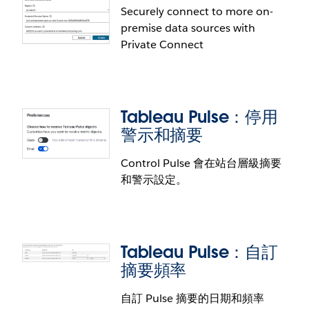
Server 和 Public 中使用。
Securely connect to more on-
premise data sources with
Tableau Agent：儀表板敘述
Private Connect
藉由 AI 產生的直覺式解釋，輕鬆進行資料探索。
Tableau Agent 提供儀表板敘述，簡潔概述儀表板內
容，並提供每個視覺效果的見解，藉以突顯重要趨
Tableau Pulse：停用
勢。
警示和摘要
Tableau Cloud 和 Desktop 即將推出 Beta 版。
Control Pulse 會在站台層級摘要
和警示設定。
New Connectors for Private Connect
Securely connect more of your AWS data to
Tableau Cloud without exposure to the public
Tableau Pulse：自訂
internet. Private Connect now supports AWS
摘要頻率
hosted MariaDB, Dermio Server, Teradata Server,
Heroku, and Teradata Vantage Cloud, allowing you
自訂 Pulse 摘要的日期和頻率
to use a dedicated and private connection to more