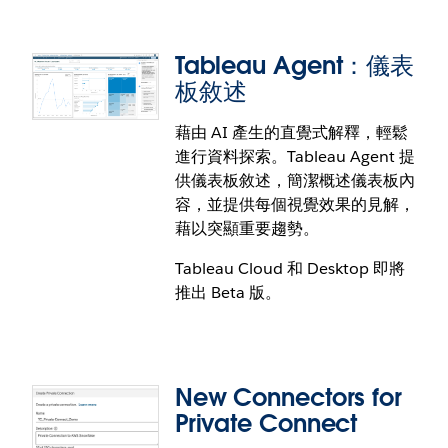
使用 Tableau Agent（您的 AI 助理）協作，在
Tableau Server 上更快取得見解。使用自然語言獲得
Tableau Agent：儀表
分析各個階段的支援 — 從資料準備到探索和視覺化。
板敘述
Tableau Server 中的 Tableau Agent 將支援 Tableau
Prep 和 Web 製作功能。若要獲得開箱即用的體驗，
藉由 AI 產生的直覺式解釋，輕鬆
在 Web 製作或 Desktop 中啟動 Tableau Agent 之
進行資料探索。Tableau Agent 提
前，您需要使用您的 API 金鑰連線到 OpenAI。
受信任的擴展功能
供儀表板敘述，簡潔概述儀表板內
容，並提供每個視覺效果的見解，
管理員和分析師可以透過快速識別受信任的擴充功
藉以突顯重要趨勢。
能，自信地採用 Tableau Exchange 中提供的擴充功
能。標示全新藍色勾號徽章的擴充功能由 Tableau 部
Tableau Cloud 和 Desktop 即將
署和協調：這些已通過 Tableau 程式碼審查、網路測
推出 Beta 版。
試，並由 Tableau 託管以管理可用性和安全性。
管理員現在有新的設定，可以允許或阻止擴充功能運
作，藉此更確實符合 Tableau 支援的標準。全部受信
任的擴充功能也會自動啟用，以便在 Tableau Public
New Connectors for
中完全使用。
Private Connect
受信任的擴充功能可在 Tableau Desktop、Cloud、