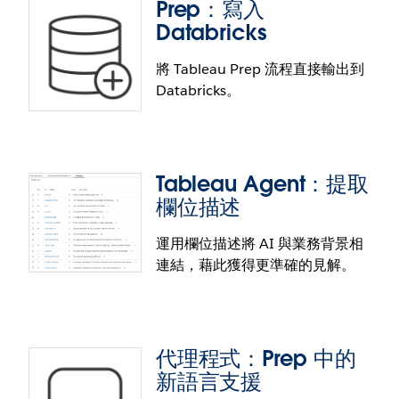
Prep：寫入
可確保使用者只能看到他們被授權查看的資料。
Databricks
將 Tableau Prep 流程直接輸出到
Databricks。
Tableau Cloud 統一存取權杖
運用統一的 JWT 驗證解決方案，簡化多站台管理並實
現強大的自動化。這種現代、安全的方法取代難以管
Tableau Agent：提取
理的個人存取權杖，讓您能夠集中管理整個 Tableau
Prep：寫入 Databricks
欄位描述
Cloud 環境中的 API 存取。
透過將備妥的資料直接輸出到 Databricks，簡化您的
運用欄位描述將 AI 與業務背景相
資料管道。使用 Tableau Prep 和 Databricks 的使用
連結，藉此獲得更準確的見解。
者現在可以將流程輸出直接寫入 Databricks 資料庫，
藉此節省時間與精力。
代理程式：Prep 中的
新語言支援