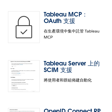
建立達到更高效率和準確性的資料模型。在資料模型
中自動新增關聯資料表並定義這些資料表之間的關
Tableau MCP：
係，運用資料庫中定義的外部索引鍵限制，簡化在
OAuth 支援
Tableau Desktop、Server 和 Cloud 中的設定。
在生產環境中集中託管 Tableau
MCP
Tableau Semantics 連接器更新
在 Tableau Server 中無縫運用 Tableau Semantics 模
型中的其他語意定義。此外，Tableau Desktop、
Tableau Server 上的
Server 和 Cloud 使用者也可以使用連接器的最新更
Tableau MCP：OAuth 支援
SCIM 支援
新。現在，在最佳化和擴充 Tableau 資料來源時，您
可以在使用者和工作簿上重複使用精選的 Tableau
使用 Tableau MCP 時，請確保符合企業級治理和安全
將使用者和群組佈建自動化
Semantics 資料來源。將語意模型中定義的群組和資
標準。藉由 HTTP 傳輸和 OAuth 的支援，您可以集中
料桶新增到視覺化，讓使用者能夠運用精心設計的業
託管和管理遠端 Tableau MCP 伺服器，該伺服器接受
務邏輯。運用多事實語意模型建立視覺化，以實現跨
來自不同使用者的請求，並遵守 Tableau Server 上的
區域分析。不需要配置即可在視覺化中顯示影像。
列層級安全性策略。
OpenID Connect RP