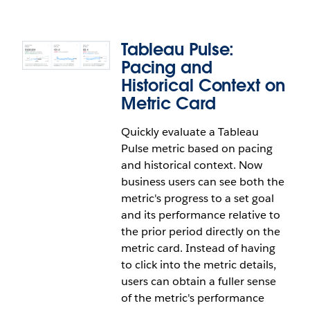
Tableau Pulse:
Pacing and
Historical Context on
Metric Card
Tableau Pulse: Mobile Push
Quickly evaluate a Tableau
Notifications
Pulse metric based on pacing
and historical context. Now
Get important Tableau Pulse alerts on the go
business users can see both the
without running the Tableau mobile app in the
metric's progress to a set goal
background. With mobile push notifications from
and its performance relative to
Tableau Pulse, business users can better track
the prior period directly on the
important updates in real time, wherever they are.
metric card. Instead of having
Available on both Android and iOS.
to click into the metric details,
users can obtain a fuller sense
of the metric's performance