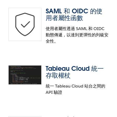
此外，私人連線功能也可跨區域連接 Redshift、
不需要整合 AWS S3，即可透過程式設計方式存取
PGSQL、MySQL、MSSQL、OracleDB 及 Aurora。
SAML 和 OIDC 的使
Tableau Cloud 活動和事件資料。使用新的 API 擷取
支援虛擬連線。
用者屬性函數
統一的事件日誌，以便在您自己的資料倉儲中進行自
訂監控、SIEM 資料擷取或分析。
使用者屬性透過 SAML 和 OIDC
注意：近乎即時的日誌記錄和 S3 整合功能僅在
動態傳遞，以達到更彈性的列級安
Tableau Enterprise 或 Tableau+ 套組中提供。
透過 REST API 設定 SAML
全性。
透過新的 SAML 設定 REST API，在管理多個站台的安
全性時可達到更高的效率和規模。在 Tableau Cloud
Manager 或 Tableau Cloud 站台中以程式設計方式設
Tableau Cloud 統一
定 SAML，並建立指令碼以自動輪替身分提供者 (IdP)
SAML 和 OIDC 的使用者屬性函
存取權杖
憑證。
數
統一 Tableau Cloud 站台之間的
API 驗證
透過直接從身分提供者傳遞的使用者屬性增強列級安
全性。透過使用者屬性函數 (UAF) 使用 SAML 或
OIDC 驗證權杖從身分提供者 (IdP) 動態傳遞屬性，藉
此使用基於屬性的存取控制 (ABAC) 保護資料。如此即