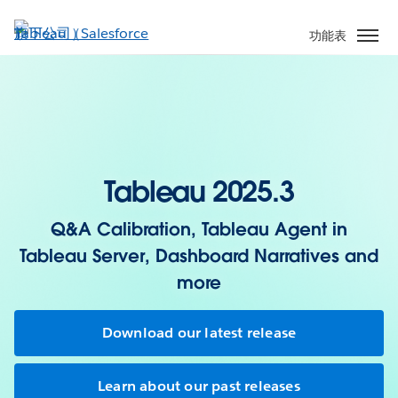
跳
至
功能表
主
內
容
Tableau 2025.3
Q&A Calibration, Tableau Agent in
Tableau Server, Dashboard Narratives and
more
Download our latest release
Learn about our past releases