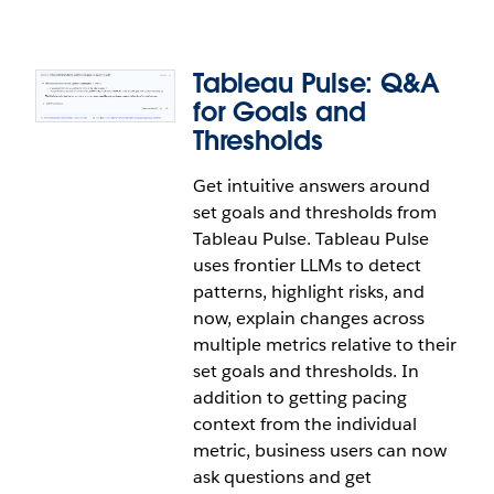
the metric's performance directly from the Tableau
Pulse home page.
Tableau Pulse: Q&A
for Goals and
Thresholds
Get intuitive answers around
Tableau Pulse: Link to Metric
set goals and thresholds from
Datasource
Tableau Pulse. Tableau Pulse
uses frontier LLMs to detect
Easily explore the data behind a Tableau Pulse
patterns, highlight risks, and
metric for deeper insights. Instead of only getting
now, explain changes across
the datasource name in Tableau Pulse and having
multiple metrics relative to their
to search for the actual data, business users can
set goals and thresholds. In
now click into the datasource directly from the
addition to getting pacing
metric in Tableau Pulse.
context from the individual
metric, business users can now
ask questions and get