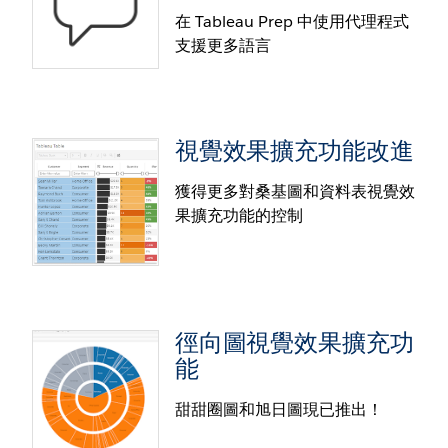
在 Tableau Prep 中使用代理程式
支援更多語言
Tableau Agent：提取欄位描述
透過賦予 Tableau Agent 更深層的業務背景，提高 AI
產生的見解的品質和相關性。現在，代理程式可以運
視覺效果擴充功能改進
用資料目錄中的欄位描述，超越基本中繼資料，提供
代理程式：Prep 中的新語言支
更準確、更有意義的回應。
援
獲得更多對桑基圖和資料表視覺效
果擴充功能的控制
透過對荷蘭文、瑞典文、泰文以及繁體和簡體中文的
多語言支援，將採用 AI 技術的資料準備功能擴展到更
多使用者。
徑向圖視覺效果擴充功
能
甜甜圈圖和旭日圖現已推出！
視覺效果擴充功能改進