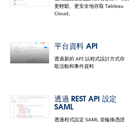
更輕鬆、更安全地存取 Tableau
Cloud。
平台資料 API
透過新的 API 以程式設計方式存
取活動和事件資料
自訂網域
私人連線：更多連接器
透過為您的 Tableau Cloud 站台建立自訂網域名稱，
不使用公開網際網路，透過私人連線連至資料，安全
透過 REST API 設定
為您的使用者提供品牌化且無縫的體驗。在嵌入式情
更有保障。Tableau Cloud 客戶現在可使用 AWS
SAML
境中消除對第三方 Cookie 的需求，並為使用者提供簡
Private Link，將託管在 AWS 的資料庫（例如
單易記的 URL 存取其分析資料。
PGSQL、MySQL、MSSQL、OracleDB 及 Aurora）
透過程式設定 SAML 並輪換憑證
連至 Tableau Cloud。AWS Private Link 提供專屬的
平台資料 API
安全私人連線，避免資料在公開網際網路上曝光。