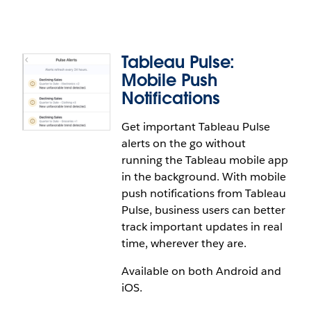
of your data sources.
Tableau Pulse：停用警示和摘要
透過在站台層級停用摘要和警示管理 Pulse 使用者體
Tableau Pulse:
驗。如此即可授予管理員控制權，並且有助於管理分
This feature addresses or partially addresses the
Mobile Push
階段實施。
following request on the Salesforce IdeaExchange:
Notifications
Implement AWS PrivateLink in Tableau Cloud
.
Get important Tableau Pulse
Tableau Pulse：自訂摘要頻率
alerts on the go without
running the Tableau mobile app
自訂您的摘要推送。設定每週或每月摘要的固定日
in the background. With mobile
期，以確保您的見解在最有用的時候適時送達。
push notifications from Tableau
Pulse, business users can better
track important updates in real
time, wherever they are.
Available on both Android and
iOS.