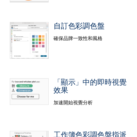
使用更新的桑基圖和資料表視覺化擴充功能，在創作
時可獲得更大的彈性和控制。每項功能都新增多項生
自訂色彩調色盤
活品質改進，包括更豐富的桑基標籤和色彩對應控
制；資料表方面，改進列篩選體驗，並且可一次自訂
確保品牌一致性和風格
資料表中空值的顯示。這些改進將在 Tableau
Desktop、Cloud、Server 和 Public 版本中提供。
徑向圖視覺效果擴充功能
輕鬆建立吸睛的甜甜圈圖和旭日圖，以視覺化方式呈
現部分資料與整體資料之間的關係。可以直接在標記
「顯示」中的即時視覺
卡片下拉式選單中或透過「顯示」將這個新的視覺化
效果
擴充功能新增到工作簿中。透過拖放操作，即可將資
料視覺化為徑向圖，這種廣受利害關係人青睞的格
加速開始視覺分析
式，能協助他們在 Tableau Desktop、Cloud、Server
自訂色彩調色盤
與 Public 平台上瞭解階層關係。
透過在 Tableau Desktop 中直接建立和儲存自訂色彩
工作簿色彩調色盤指派
調色盤，確保品牌一致性並完美地設計您的視覺化效