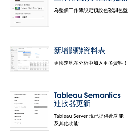
果。這種新體驗允許創作者建立和修改調色盤，這些
為整個工作簿設定預設色彩調色盤
調色盤可以在工作簿或多個工作簿中重複使用。自訂
色彩調色盤會儲存到首選項檔案中，並在以後的
Tableau Desktop 工作階段中持續保留。
「顯示」中的即時視覺效果
先前已在 Tableau Cloud 上發佈的 Tableau Server 使
新增關聯資料表
用者現在可以透過更新的「顯示」功能簡化資料分
析。開啟「顯示」後，按幾下即可查看資料視覺效
更快速地在分析中加入更多資料！
果。預設提供全部視覺化類型，您可以選擇所需的欄
位，或讓 Tableau 協助您開始使用。
工作簿色彩調色盤指派
Tableau Semantics
使用新的調色盤設定，確保整個工作簿的色彩一致
連接器更新
性。創作者現在可以一次設定預設的分類、發散和順
序色彩調色盤，以便在全部視覺效果和儀表板中應用
Tableau Server 現已提供此功能
一致的樣式，藉此節省時間與精力。可在 Tableau
及其他功能
Desktop、Tableau Cloud 和 Tableau Server Web
新增關聯資料表
Authoring 中使用。