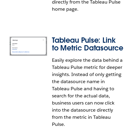
directly from the Tableau Pulse
home page.
Tableau Pulse: Link
to Metric Datasource
Easily explore the data behind a
Tableau Pulse metric for deeper
Tableau Pulse: Pacing and Historical
insights. Instead of only getting
Context on Metric Card
the datasource name in
Tableau Pulse and having to
Quickly evaluate a Tableau Pulse metric based on
search for the actual data,
pacing and historical context. Now business users
business users can now click
can see both the metric's progress to a set goal and
into the datasource directly
its performance relative to the prior period directly
from the metric in Tableau
on the metric card. Instead of having to click into
Pulse.
the metric details, users can obtain a fuller sense of