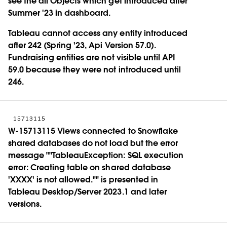
see the all Objects which get introduced after
Summer '23 in dashboard.
Tableau cannot access any entity introduced
after 242 (Spring '23, Api Version 57.0).
Fundraising entities are not visible until API
59.0 because they were not introduced until
246.
15713115
W-15713115 Views connected to Snowflake
shared databases do not load but the error
message ""TableauException: SQL execution
error: Creating table on shared database
'XXXX' is not allowed."" is presented in
Tableau Desktop/Server 2023.1 and later
versions.