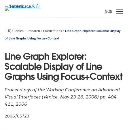
跳
转
菜单
到
主
要
主页
Tableau Research
Publications
Line Graph Explorer: Scalable Display
内
of Line Graphs Using Focus+Context
容
Line Graph Explorer:
Scalable Display of Line
Graphs Using Focus+Context
Proceedings of the Working Conference on Advanced
Visual Interfaces (Venice, May 23-26, 2006) pp. 404-
411, 2006
2006/05/23