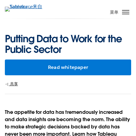
跳
转
菜单
到
主
要
Putting Data to Work for the
内
Public Sector
容
Read whitepaper
共享
The appetite for data has tremendously increased
and data insights are becoming the norm. The ability
to make strategic decisions backed by data has
never been more important. Learn how Tableau