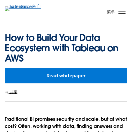
跳
转
菜单
到
主
要
How to Build Your Data
内
Ecosystem with Tableau on
容
AWS
Read whitepaper
共享
Traditional BI promises security and scale, but at what
cost? Often, working with data, finding answers and