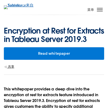
跳
转
菜单
到
主
要
Encryption at Rest for Extracts
内
in Tableau Server 2019.3
容
Read whitepaper
共享
This whitepaper provides a deep dive into the
encryption at rest for extracts feature introduced in
Tableau Server 2019.3. Encryption at rest for extracts
gives customers the ability to specify additional