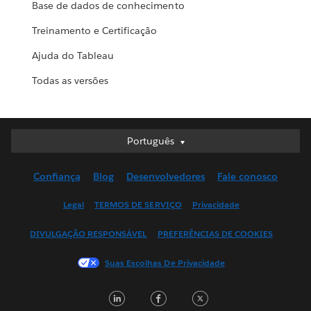
Base de dados de conhecimento
Treinamento e Certificação
Ajuda do Tableau
Todas as versões
Português
Português
Deutsch
Confiança
Blog
Desenvolvedores
Fale conosco
English (UK)
English (US)
Legal
TERMOS DE SERVIÇO
Privacidade
Español
DIVULGAÇÃO RESPONSÁVEL
PREFERÊNCIAS DE COOKIES
Français (Canada)
Français (France)
Suas Escolhas De Privacidade
Italiano
LinkedIn
Facebook
Twitter
日本語