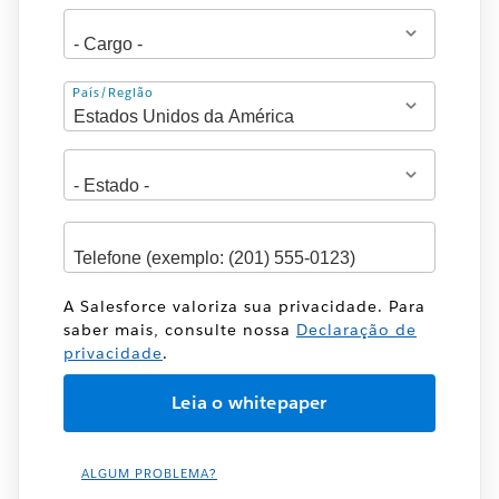
Endereço
País/Região
A Salesforce valoriza sua privacidade. Para
saber mais, consulte nossa
Declaração de
privacidade
.
ALGUM PROBLEMA?