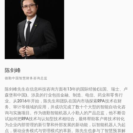
陈剑峰
德勤中国智慧财务咨询总监
陈剑峰先生在信息科技咨询方面有13年的国际经验(法国、瑞士、卢
森堡和中国)。涉及的行业包括金融、制造、电信、药业和零售行
业。从2016年开始，陈先生和团队在国内市场探索RPA技术在财
务、审计等领域的应用，并成功完成了数十个大型的智能自动化咨
询与实施项目。作为德勤智能机器人小勤人的产品总监，他不断尝
试如何把RPA技术与认知型技术相结合，最终帮助客户将技术转化
为企业内部管理的新引擎和外部发展的新动能，以智能机器人为起
点，驱动业务模式与管理模式的革新。陈先生也参与了智慧预算解