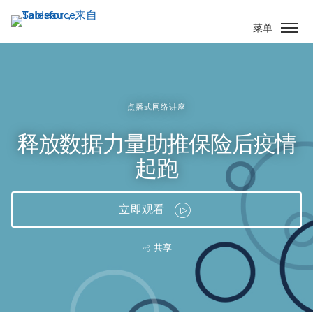
跳
转
菜单
到
主
要
内
容
点播式网络讲座
释放数据力量助推保险后疫情
起跑
立即观看
共享