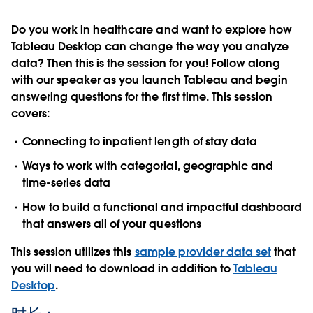
Do you work in healthcare and want to explore how
Tableau Desktop can change the way you analyze
data? Then this is the session for you! Follow along
with our speaker as you launch Tableau and begin
answering questions for the first time. This session
covers:
Connecting to inpatient length of stay data
Ways to work with categorial, geographic and
time-series data
How to build a functional and impactful dashboard
that answers all of your questions
This session utilizes this
sample provider data set
that
you will need to download in addition to
Tableau
Desktop
.