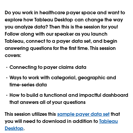
Do you work in healthcare payer space and want to
explore how Tableau Desktop can change the way
you analyze data? Then this is the session for you!
Follow along with our speaker as you launch
Tableau, connect to a payer data set, and begin
answering questions for the first time. This session
covers:
Connecting to payer claims data
Ways to work with categorial, geographic and
time-series data
How to build a functional and impactful dashboard
that answers all of your questions
This session utilizes this
sample payer data set
that
you will need to download in addition to
Tableau
Desktop
.