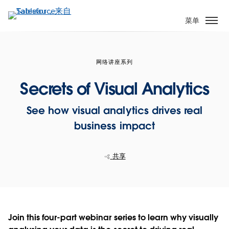
跳
转
菜单
到
主
要
网络讲座系列
内
容
Secrets of Visual Analytics
See how visual analytics drives real
business impact
共享
Join this four-part webinar series to learn why visually