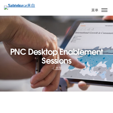
跳
转
菜单
到
主
要
内
容
系列
PNC Desktop Enablement
Sessions
共享