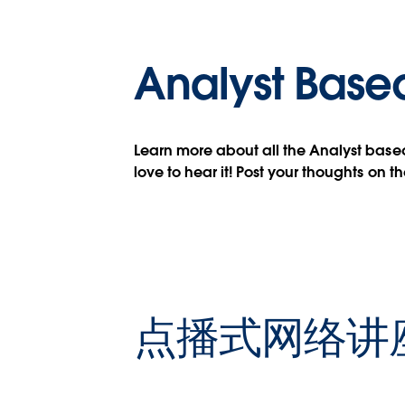
Analyst Base
Learn more about all the Analyst based 
love to hear it! Post your thoughts on t
点播式网络讲