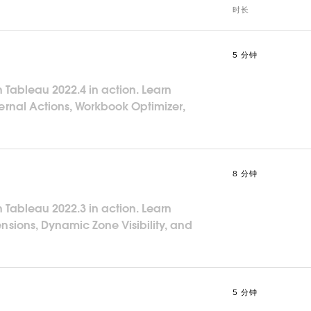
时长
5 分钟
in Tableau 2022.4 in action. Learn
ernal Actions, Workbook Optimizer,
8 分钟
in Tableau 2022.3 in action. Learn
sions, Dynamic Zone Visibility, and
5 分钟