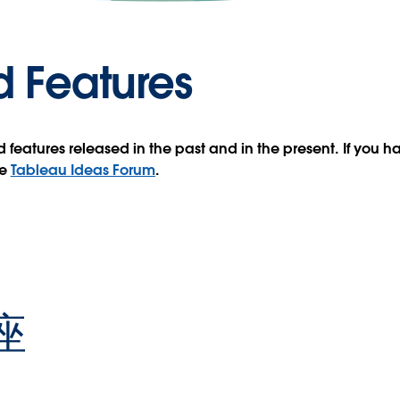
d Features
features released in the past and in the present. If you h
he
Tableau Ideas Forum
.
座