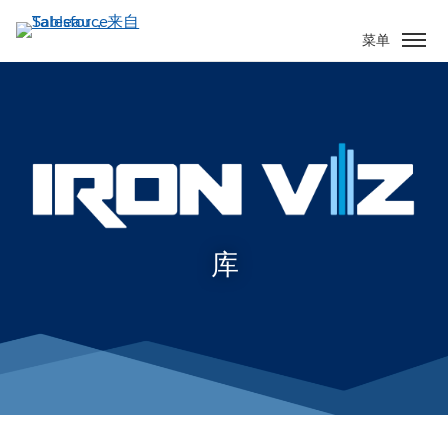
跳
转
菜单
到
主
要
内
容
库