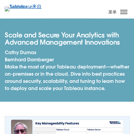
跳
转
菜单
到
主
要
Scale and Secure Your Analytics with
内
Advanced Management Innovations
容
Cathy Dumas
Bernhard Damberger
Make the most of your Tableau deployment—whether
on-premises or in the cloud. Dive into best practices
around security, scalability, and tuning to learn how
to deploy and scale your Tableau instance.