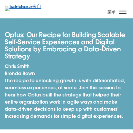
跳
转
菜单
到
主
要
Optus: Our Recipe for Building Scalable
内
Self-Service Experiences and Digital
容
Solutions by Embracing a Data-Driven
Strategy
Chris Smith
Brenda Bown
The recipe to unlocking growth is with differentiated,
seamless experiences, at scale. Join this session to
hear how Optus built the strategy that helped their
entire organization work in agile ways and make
data-driven decisions to keep up with customers’
increasing demands for simple digital experiences.