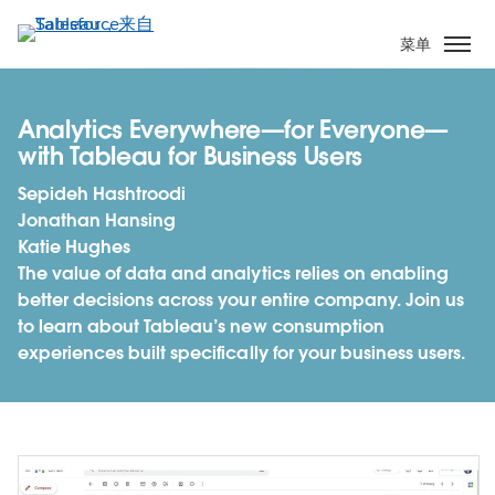
跳
转
菜单
到
主
要
Analytics Everywhere—for Everyone—
内
with Tableau for Business Users
容
Sepideh Hashtroodi
Jonathan Hansing
Katie Hughes
The value of data and analytics relies on enabling
better decisions across your entire company. Join us
to learn about Tableau’s new consumption
experiences built specifically for your business users.