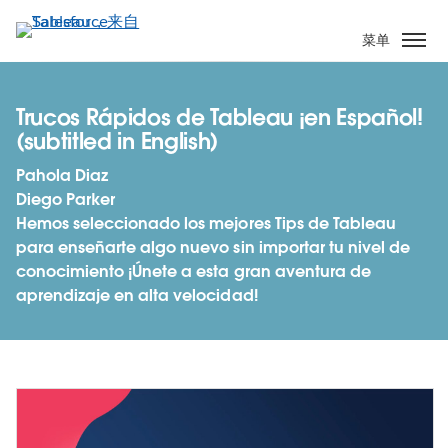
跳
转
菜单
到
主
要
Trucos Rápidos de Tableau ¡en Español!
内
(subtitled in English)
容
Pahola Diaz
Diego Parker
Hemos seleccionado los mejores Tips de Tableau
para enseñarte algo nuevo sin importar tu nivel de
conocimiento ¡Únete a esta gran aventura de
aprendizaje en alta velocidad!