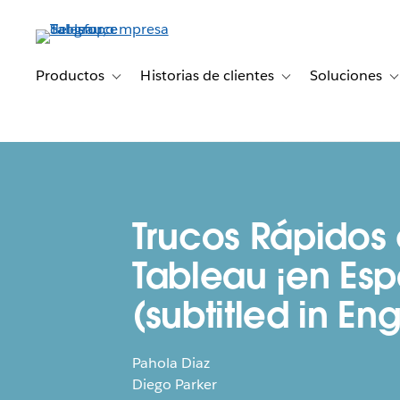
Ir
al
contenido
principal
Productos
Historias de clientes
Soluciones
Toggle sub-navigation for Productos
Toggle sub-navigation 
T
Trucos Rápidos
Tableau ¡en Esp
(subtitled in Eng
Pahola Diaz
Diego Parker