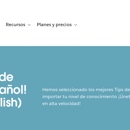
Recursos
Planes y precios
for Historias de clientes
oggle sub-navigation for Soluciones
Toggle sub-navigation for Recursos
Toggle sub-navigation for Planes
 de
añol!
Hemos seleccionado los mejores Tips de
importar tu nivel de conocimiento ¡Únet
lish)
en alta velocidad!