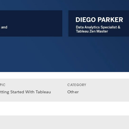
PIC
CATEGORY
tting Started With Tableau
Other