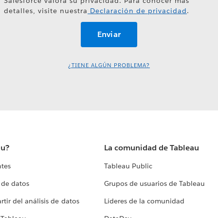
Salesforce valora su privacidad. Para conocer más
detalles, visite nuestra
Declaración de privacidad
.
¿TIENE ALGÚN PROBLEMA?
au?
La comunidad de Tableau
ntes
Tableau Public
 de datos
Grupos de usuarios de Tableau
tir del análisis de datos
Líderes de la comunidad