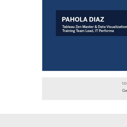
TO
Ge