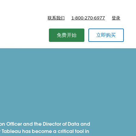
联系我们
1-800-270-6977
登录
免费开始
立即购买
on Officer and the Director of Data and
 Tableau has become a critical tool in