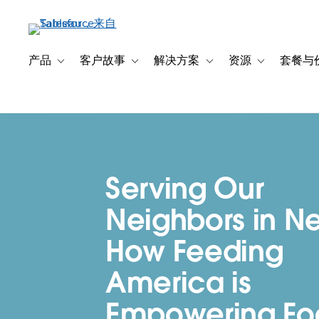
跳
转
到
主
产品
客户故事
解决方案
资源
套餐与
Toggle sub-navigation for 产品
Toggle sub-navigation for 客户故事
Toggle sub-navigation f
Toggle sub-na
要
内
容
Serving Our
Neighbors in N
How Feeding
America is
Empowering Fo