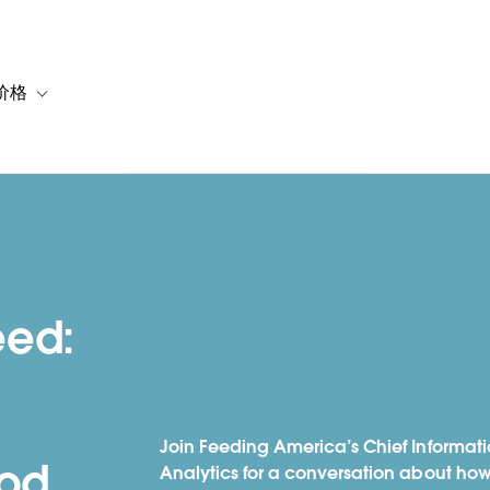
价格
or 解决方案
vigation for 资源
Toggle sub-navigation for 套餐与价格
eed:
Join Feeding America’s Chief Informati
od
Analytics for a conversation about how