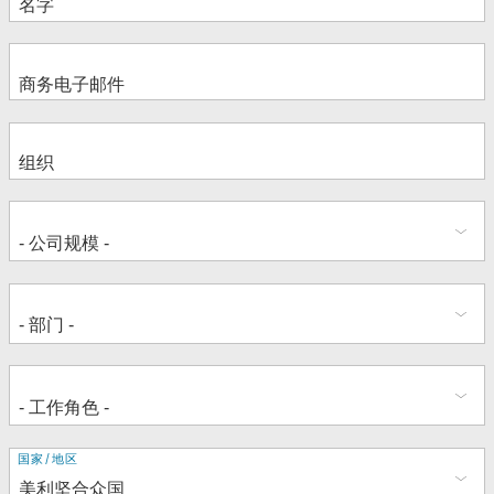
地
国家/地区
址