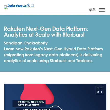
跳
转
菜单
到
主
要
Rakuten Next-Gen Data Platform:
内
Analytics at Scale with Starburst
容
Sandipan Chakraborty
Learn how Rakuten’s Next-Gen Hybrid Data Platform
(migrating from legacy data platforms) is delivering
analytics at scale using Starburst and Tableau.