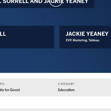
PIC
CATEGORY
ta for Good
Education