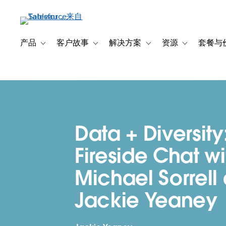
跳
转
到
主
产品
客户故事
解决方案
资源
套餐与
Toggle sub-navigation for 产品
Toggle sub-navigation for 客户故事
Toggle sub-navigation f
Toggle sub-na
要
内
容
Data + Diversity
Fireside Chat wi
Michael Sorrell
Jackie Yeaney