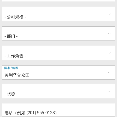
地
国家/地区
址