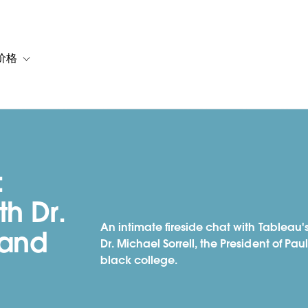
价格
or 解决方案
vigation for 资源
Toggle sub-navigation for 套餐与价格
:
th Dr.
An intimate fireside chat with Tableau
 and
Dr. Michael Sorrell, the President of Pau
black college.