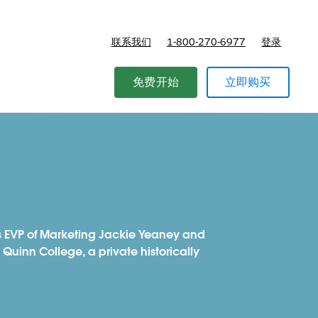
联系我们
1-800-270-6977
登录
免费开始
立即购买
's EVP of Marketing Jackie Yeaney and
l Quinn College, a private historically