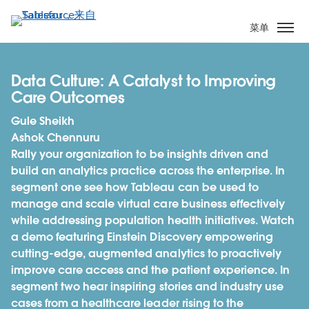
跳
转
菜单
到
主
要
Data Culture: A Catalyst to Improving
内
Care Outcomes
容
Gule Sheikh
Ashok Chennuru
Rally your organization to be insights driven and
build an analytics practice across the enterprise. In
segment one see how Tableau can be used to
manage and scale virtual care business effectively
while addressing population health initiatives. Watch
a demo featuring Einstein Discovery empowering
cutting-edge, augmented analytics to proactively
improve care access and the patient experience. In
segment two hear inspiring stories and industry use
cases from a healthcare leader rising to the