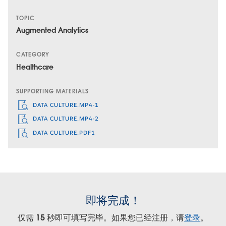
TOPIC
Augmented Analytics
CATEGORY
Healthcare
SUPPORTING MATERIALS
DATA CULTURE.MP4-1
DATA CULTURE.MP4-2
DATA CULTURE.PDF1
即将完成！
仅需 15 秒即可填写完毕。如果您已经注册，请
登录
。