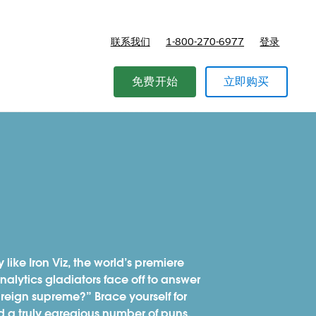
联系我们
1-800-270-6977
登录
免费开始
立即购买
ike Iron Viz, the world’s premiere
nalytics gladiators face off to answer
 reign supreme?” Brace yourself for
nd a truly egregious number of puns.