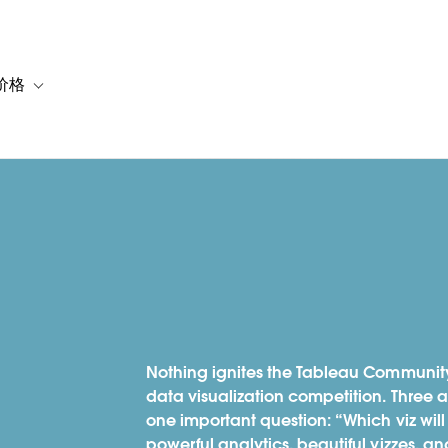
价格
or 解决方案
vigation for 资源
Toggle sub-navigation for 套餐与价格
Nothing ignites the Tableau Community l
data visualization competition. Three a
one important question: “Which viz will
powerful analytics, beautiful vizzes, a