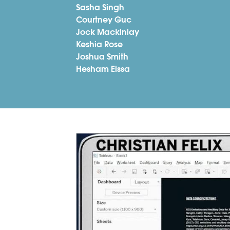
Sasha Singh
Courtney Guc
Jock Mackinlay
Keshia Rose
Joshua Smith
Hesham Eissa