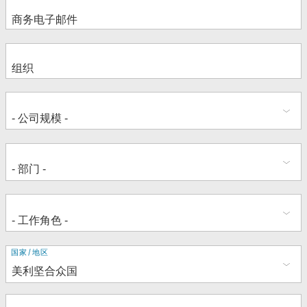
地
国家/地区
址