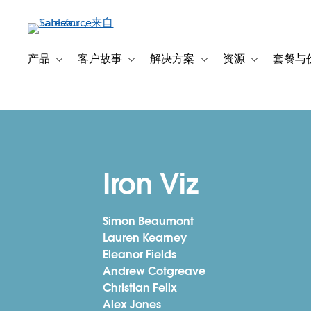
跳
转
到
主
产品
客户故事
解决方案
资源
套餐与
Toggle sub-navigation for 产品
Toggle sub-navigation for 客户故事
Toggle sub-navigation f
Toggle sub-na
要
内
容
Iron Viz
Simon Beaumont
Lauren Kearney
Eleanor Fields
Andrew Cotgreave
Christian Felix
Alex Jones