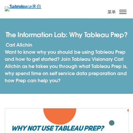
跳
转
菜单
到
主
要
The Information Lab: Why Tableau Prep?
内
Carl Allchin
容
Want to know why you should be using Tableau Prep
and how to get started? Join Tableau Visionary Carl
Allchin as he takes you through what Tableau Prep is,
why spend time on self service data preparation and
how Prep can help you?