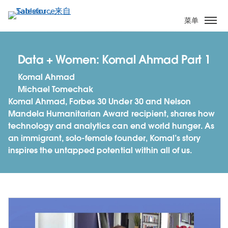
跳
转
菜单
到
主
要
Data + Women: Komal Ahmad Part 1
内
Komal Ahmad
容
Michael Tomechak
Komal Ahmad, Forbes 30 Under 30 and Nelson
Mandela Humanitarian Award recipient, shares how
technology and analytics can end world hunger. As
an immigrant, solo-female founder, Komal’s story
inspires the untapped potential within all of us.