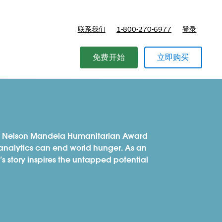
联系我们
1-800-270-6977
登录
免费开始
立即购买
d Nelson Mandela Humanitarian Award
analytics can end world hunger. As an
s story inspires the untapped potential