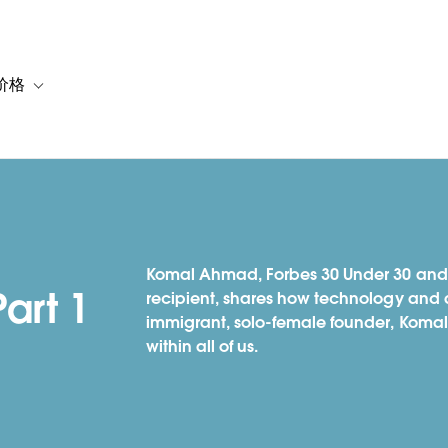
价格
or 解决方案
vigation for 资源
Toggle sub-navigation for 套餐与价格
Komal Ahmad, Forbes 30 Under 30 an
art 1
recipient, shares how technology and 
immigrant, solo-female founder, Komal’
within all of us.