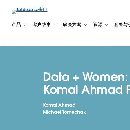
跳
转
到
主
产品
客户故事
解决方案
资源
套餐与
Toggle sub-navigation for 产品
Toggle sub-navigation for 客户故事
Toggle sub-navigation f
Toggle sub-na
要
内
容
Data + Women:
Komal Ahmad P
Komal Ahmad
Michael Tomechak