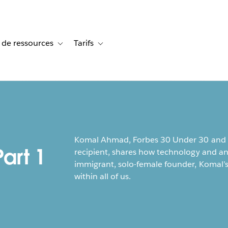
 de ressources
Tarifs
s de cas
vigation for Solutions
Toggle sub-navigation for Centre de ressources
Toggle sub-navigation for Tarifs
Komal Ahmad, Forbes 30 Under 30 and
art 1
recipient, shares how technology and an
immigrant, solo-female founder, Komal’s
within all of us.