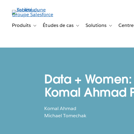
Aller
au
contenu
principal
Produits
Études de cas
Solutions
Centre
Toggle sub-navigation for Produits
Toggle sub-navigation for Étude
Toggle sub-na
Data + Women:
Komal Ahmad P
Komal Ahmad
Michael Tomechak