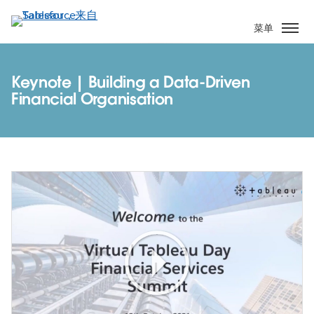
跳
转
菜单
到
主
要
Keynote | Building a Data-Driven
内
Financial Organisation
容
Play