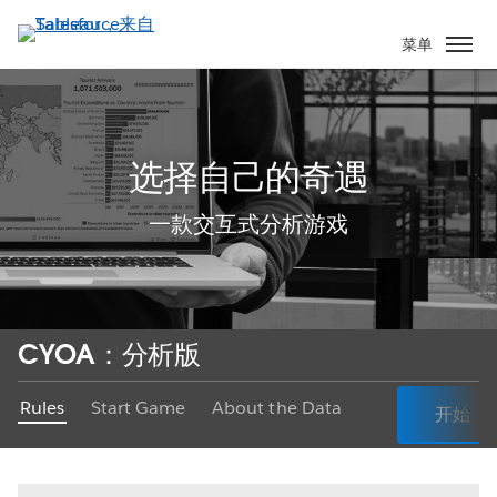
跳
转
菜单
到
主
要
内
选择自己的奇遇
容
一款交互式分析游戏
CYOA：分析版
Rules
Start Game
About the Data
开始