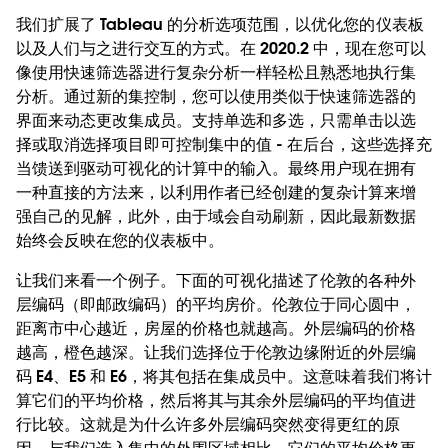
我们扩展了 Tableau 的分析选项范围，以优化您的仪表板
以及人们与之进行交互的方式。在 2020.2 中，现在您可以
像使用快速筛选器进行复杂分析一样轻松且熟悉地执行集
分析。通过新的集控制，您可以使用类似于快速筛选器的
界面来动态更改集成员。支持单选和多选，只需单击以选
择或取消选择项目即可控制集中的值 - 在后台，这些选择充
当馈送到驱动可视化的计算中的输入。最终用户现在拥有
一种直接的方法来，以利用作者已经创建的复杂计算来增
强自己的见解，此外，由于域会自动刷新，因此最新数据
始终会反映在您的仪表板中。
让我们来看一个例子。下面的可视化描述了伦敦的各种外
层编码（即邮政编码）的平均房价。伦敦位于同心圆中，
距离市中心越近，房屋的价格也就越高。外层编码的价格
越高，橙色越深。让我们选择位于伦敦边缘附近的外层编
码 E4、E5 和 E6，将其包括在集成员中。这意味着我们将计
算它们的平均价格，然后将其与其余外层编码的平均值进
行比较。这就是为什么许多外层编码突然变得更红的原