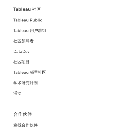
Tableau 社区
Tableau Public
Tableau 用户群组
社区领导者
DataDev
社区项目
Tableau 邻里社区
学术研究计划
活动
合作伙伴
查找合作伙伴