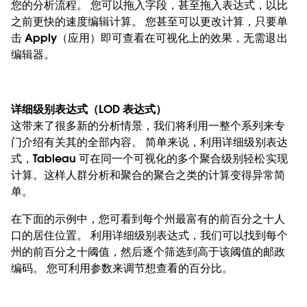
您的分析流程。 您可以拖入字段，甚至拖入表达式，以比
之前更快的速度编辑计算。 您甚至可以更改计算，只要单
击 Apply（应用）即可查看在可视化上的效果，无需退出
编辑器。
详细级别表达式（LOD 表达式）
这带来了很多新的分析情景，我们将利用一整个系列来专
门介绍有关其的全部内容。 简单来说，利用详细级别表达
式，Tableau 可在同一个可视化的多个聚合级别轻松实现
计算。这样人群分析和聚合的聚合之类的计算变得异常简
单。
在下面的示例中，您可看到每个州最富有的前百分之十人
口的居住位置。 利用详细级别表达式，我们可以找到每个
州的前百分之十阈值，然后逐个筛选到高于该阈值的邮政
编码。 您可利用参数来调节想查看的百分比。