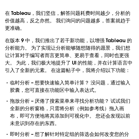
在 Tableau，我们坚信，解答问题耗费时间越少，分析的
价值越高，反之亦然。 我们询问的问题越多，答案就趋于
更准确。
在版本 9 中，我们推出了若干新功能，以增强 Tableau 的
分析能力。 为了实现让分析能够随想随得的愿景，我们想
让计算对于编写者而言更简单、更易于查看，同时也更强
大。 为此，我们极大地提升了 UI 的性能，并在计算语言中
引入了全新的元素。 在这篇帖子中，我将介绍以下功能：
临时分析 – 想要快速输入简单计算？ 没问题，通过输入
胶囊，您可直接在功能区中输入表达式。
拖放分析 – 厌倦了搜索菜单来寻找分析功能？ 试试我们
全新的分析窗格，只需将分析（例如参考线）拖入画
布，即可方便地将其添加到可视化中。 您还会发现以前
未意识到存在的东西。
即时分析 – 想了解针对特定组的筛选会如何改变您的分