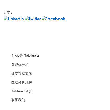
共享：
什么是 Tableau
智能体分析
建立数据文化
数据分析见解
Tableau 研究
联系我们