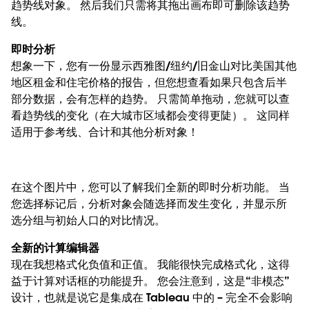
趋势线对象。 然后我们只需将其拖出画布即可删除该趋势
线。
即时分析
想象一下，您有一份显示西雅图/纽约/旧金山对比美国其他
地区租金和住宅价格的报告，但您想查看如果只包含后半
部分数据，会有怎样的趋势。 只需简单拖动，您就可以查
看趋势线的变化（在大城市区域都会变得更陡）。 这同样
适用于参考线、合计和其他分析对象！
在这个图片中，您可以了解我们全新的即时分析功能。 当
您选择标记后，分析对象会随选择而发生变化，并显示所
选分组与初始人口的对比情况。
全新的计算编辑器
现在我想格式化负值和正值。 我能很快完成格式化，这得
益于计算对话框的功能提升。 您会注意到，这是“非模态”
设计，也就是说它是集成在 Tableau 中的 – 完全不会影响