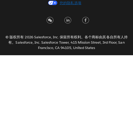
您的隐私选项
Français (Canada)
Français (France)
Italiano
日本語
© 版权所有 2026 Salesforce, Inc. 保留所有权利。各个商标由其各自所有人持
한국어
有。Salesforce, Inc. Salesforce Tower, 415 Mission Street, 3rd Floor, San
Nederlands
Francisco, CA 94105, United States
Português
Svenska
ไทย
繁體中文