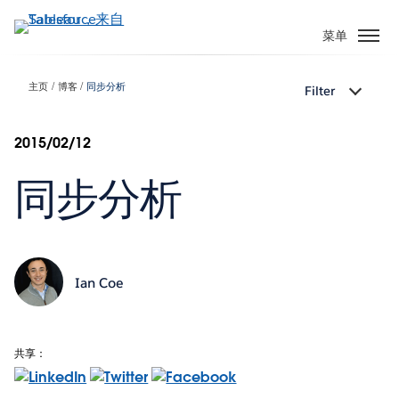
跳
转
菜单
到
主
主页
博客
同步分析
Filter
要
内
容
2015/02/12
同步分析
Ian Coe
共享：