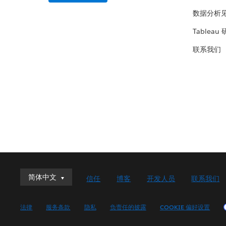
数据分析
Tableau
联系我们
简体中文
简体中文
信任
博客
开发人员
联系我们
Deutsch
English (UK)
法律
服务条款
隐私
负责任的披露
COOKIE 偏好设置
English (US)