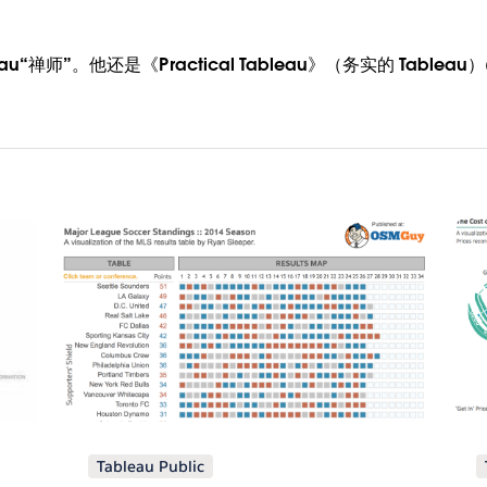
“禅师”。他还是《Practical Tableau
》（务实的 Tableau）(O
Tableau Public