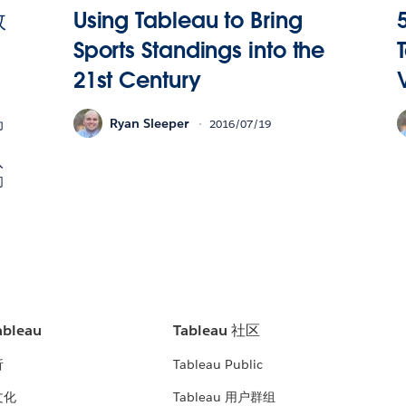
数
Using Tableau to Bring
Sports Standings into the
21st Century
V
Ryan Sleeper
2016/07/19
为
：
入
们
bleau
Tableau 社区
析
Tableau Public
文化
Tableau 用户群组