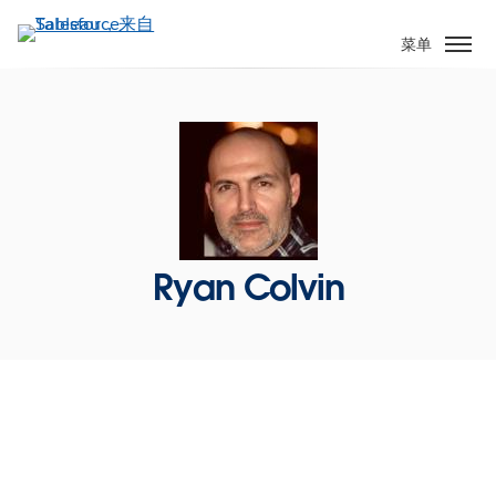
跳
转
菜单
到
主
要
内
容
Ryan Colvin