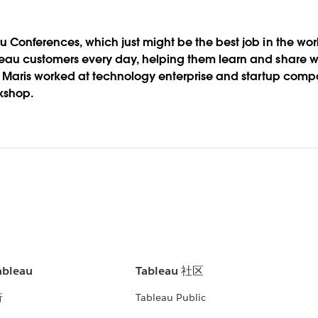
au Conferences, which just might be the best job in the wo
leau customers every day, helping them learn and share wi
u, Maris worked at technology enterprise and startup compa
kshop.
bleau
Tableau 社区
析
Tableau Public