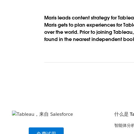
Maris leads content strategy for Table
Maris gets to plan experiences for Tab
over the world. Prior to joining Tablea
found in the nearest independent boo
什么是 Ta
智能体分
免费试用