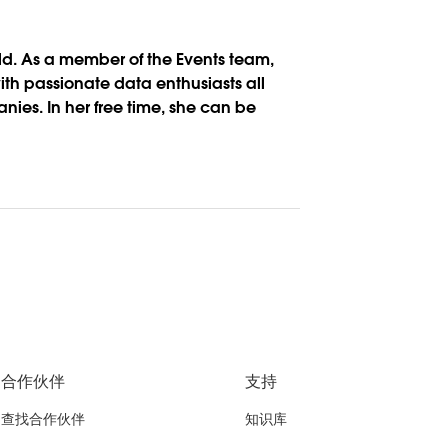
rld. As a member of the Events team,
th passionate data enthusiasts all
nies. In her free time, she can be
合作伙伴
支持
查找合作伙伴
知识库