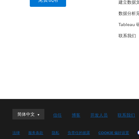
建立数据
数据分析
Tableau
联系我们
简体中文
简体中文
信任
博客
开发人员
联系我们
Deutsch
English (UK)
法律
服务条款
隐私
负责任的披露
COOKIE 偏好设置