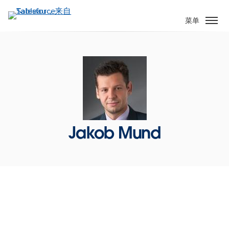
跳
转
菜单
到
主
要
内
容
Jakob Mund