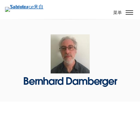
跳
转
菜单
到
主
要
内
容
Bernhard Damberger