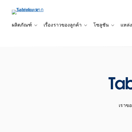
ข้าม
ไป
ที่
เนื้อหา
ผลิตภัณฑ์
เรื่องราวของลูกค้า
โซลูชัน
แหล่ง
Toggle sub-navigation for ผลิตภัณฑ์
Toggle sub-navigation for เ
Toggle sub-
หลัก
Tab
เราขอแ