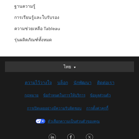
ฐานความรู้
การเรียนรู้และใบรับรอง
ความช่วยเหลือ Tableau
รุ่นผลิตภัณฑ์ทั้งหมด
ไทย
ไทย
Deutsch
ความไว้วางใจ
บล็อก
นักพัฒนา
ติดต่อเรา
English (UK)
English (US)
กฎหมาย
ข้อกำหนดในการให้บริการ
ข้อมูลส่วนตัว
Español
การเปิดเผยอย่างมีความรับผิดชอบ
การตั้งค่าคุกกี้
Français (Canada)
Français (France)
ตัวเลือกความเป็นส่วนตัวของคุณ
Italiano
LinkedIn
Facebook
Twitter
日本語