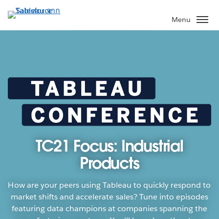
ข้าม
ไป
Menu
ที่
เนื้อหา
หลัก
TC21 Focus: Industrial
Products
How are your peers using Tableau to quickly respond to
market shifts and accelerate sales? Tune into episodes
featuring data champions at companies spanning the