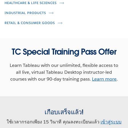
Siemens Journey to Advanced
HEALTHCARE & LIFE SCIENCES
Analytics and Self-Service
INDUSTRIAL PRODUCTS
Reporting with Tableau
RETAIL & CONSUMER GOODS
Ilya Kovalenko
Henrik Jorgensen
TC Special Training Pass Offer
Learn Tableau with our unlimited, flexible access to
all live, virtual Tableau Desktop instructor-led
courses with our 90-day training pass.
Learn more
.
เกือบเสร็จแล้ว!
ใช้เวลากรอกเพียง 15 วินาที คุณลงทะเบียนแล้ว
เข้าสู่ระบบ