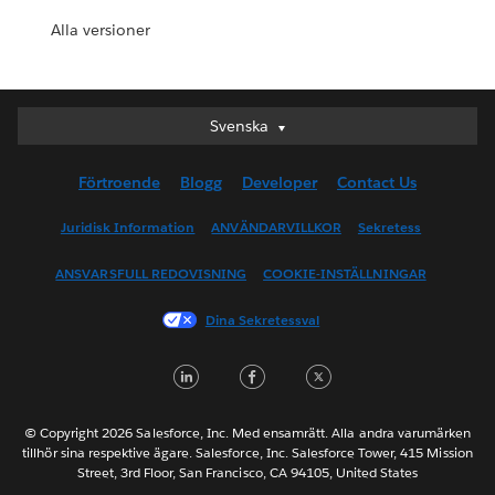
Alla versioner
Svenska
Svenska
Deutsch
Förtroende
Blogg
Developer
Contact Us
English (UK)
English (US)
Juridisk Information
ANVÄNDARVILLKOR
Sekretess
Español
ANSVARSFULL REDOVISNING
COOKIE-INSTÄLLNINGAR
Français (Canada)
Français (France)
Dina Sekretessval
Italiano
LinkedIn
Facebook
Twitter
日本語
한국어
Nederlands
© Copyright 2026 Salesforce, Inc. Med ensamrätt. Alla andra varumärken
tillhör sina respektive ägare. Salesforce, Inc. Salesforce Tower, 415 Mission
Português
Street, 3rd Floor, San Francisco, CA 94105, United States
ไทย