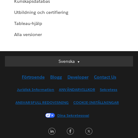
Kunskapsdatabas
Utbildning och certifiering
Tableau-hjälp
Alla versioner
Svenska
Svenska
Deutsch
Förtroende
Blogg
Developer
Contact Us
English (UK)
English (US)
Juridisk Information
ANVÄNDARVILLKOR
Sekretess
Español
ANSVARSFULL REDOVISNING
COOKIE-INSTÄLLNINGAR
Français (Canada)
Français (France)
Dina Sekretessval
Italiano
LinkedIn
Facebook
Twitter
日本語