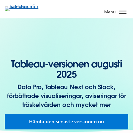
Gå
vidare
Menu
till
huvudinnehållet
Tableau-versionen augusti
2025
Data Pro, Tableau Next och Slack,
förbättrade visualiseringar, aviseringar för
tröskelvärden och mycket mer
Hämta den senaste versionen nu