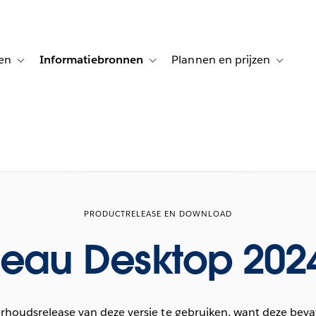
en
Informatiebronnen
Plannen en prijzen
tion for Klanten aan het woord
Toggle sub-navigation for Oplossingen
Toggle sub-navigation for Informatiebro
Toggle su
PRODUCTRELEASE EN DOWNLOAD
leau Desktop 2024
oudsrelease van deze versie te gebruiken, want deze beva