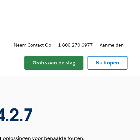
nnen
b-navigation for Plannen en prijzen
Neem Contact Op
1-800-270-6977
Aanmelden
Gratis aan de slag
Nu kopen
.2.7
t oplossingen voor bepaalde fouten.