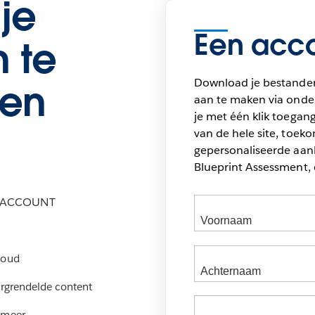
je
Een acco
 te
Download je bestande
en
aan te maken via onder
je met één klik toegang
van de hele site, toek
gepersonaliseerde aan
Blueprint Assessment, 
M-ACCOUNT
houd
ergrendelde content
 meer