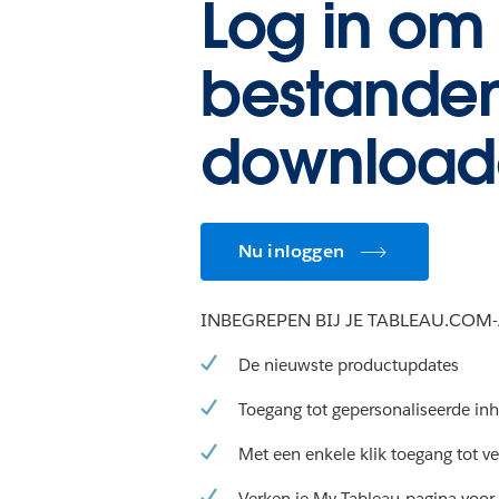
Log in om 
bestanden
download
Nu inloggen
INBEGREPEN BIJ JE TABLEAU.CO
De nieuwste productupdates
Toegang tot gepersonaliseerde in
Met een enkele klik toegang tot v
Verken je My Tableau-pagina voor