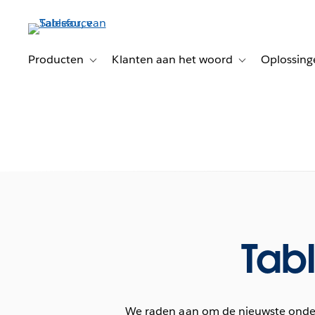
Verder
naar
hoofdinhoud
Producten
Klanten aan het woord
Oplossing
Toggle sub-navigation for Producten
Toggle sub-naviga
Tab
We raden aan om de nieuwste onderh