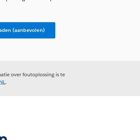
aden (aanbevolen)
tie over foutoplossing is te
_NL
.
n