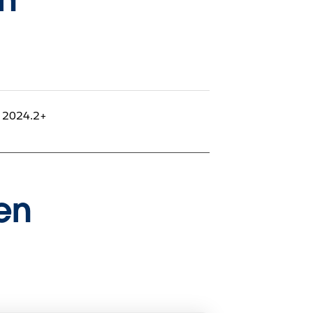
p 2024.2+
en