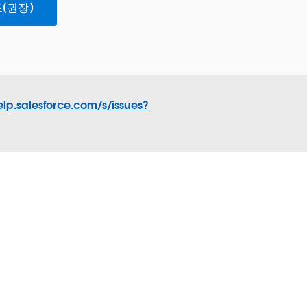
(권장)
elp.salesforce.com/s/issues?