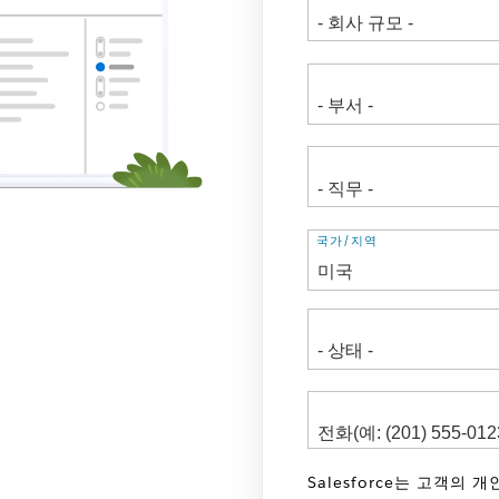
주
국가/지역
소
Salesforce는 고객의