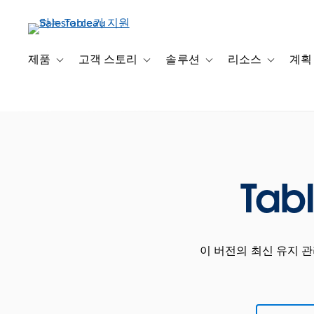
주
요
콘
텐
제품
고객 스토리
솔루션
리소스
계획
Toggle sub-navigation for 제품
Toggle sub-navigation for 고객 스토리
Toggle sub-navigation f
Toggle su
츠
로
건
너
뛰
기
Tab
이 버전의 최신 유지 