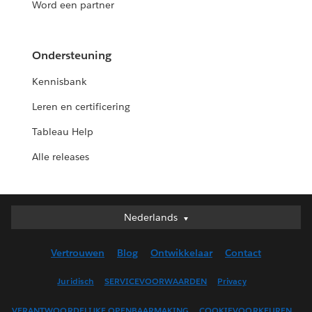
Word een partner
Ondersteuning
Kennisbank
Leren en certificering
Tableau Help
Alle releases
Nederlands
Nederlands
Deutsch
Vertrouwen
Blog
Ontwikkelaar
Contact
English (UK)
English (US)
Juridisch
SERVICEVOORWAARDEN
Privacy
Español
VERANTWOORDELIJKE OPENBAARMAKING
COOKIEVOORKEUREN