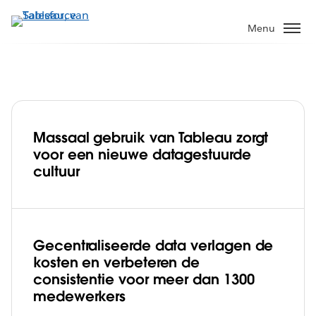
Verder
naar
Menu
hoofdinhoud
Massaal gebruik van Tableau zorgt
Elsevier 'ontketent de kracht van data'
voor een nieuwe datagestuurde
met Tableau, waardoor een
cultuur
datagestuurde cultuur ontstaat in meer
Play
dan 20 afdelingen
Gecentraliseerde data verlagen de
kosten en verbeteren de
Video
consistentie voor meer dan 1300
medewerkers