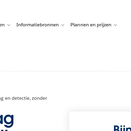
en
Informatiebronnen
Plannen en prijzen
tion for Klanten aan het woord
Toggle sub-navigation for Oplossingen
Toggle sub-navigation for Informatiebro
Toggle su
g en detectie, zonder
ag
Bij