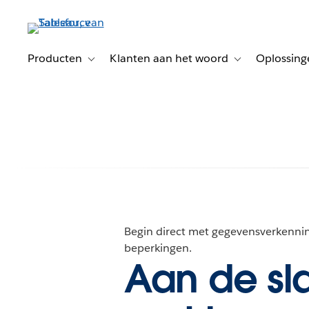
Verder
naar
hoofdinhoud
Producten
Klanten aan het woord
Oplossing
Toggle sub-navigation for Producten
Toggle sub-naviga
Begin direct met gegevensverkennin
beperkingen.
Aan de sl